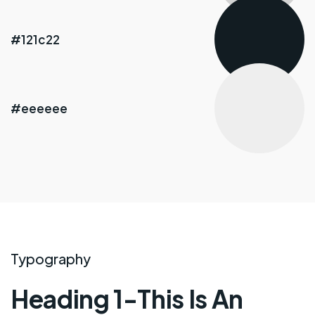
#121c22
#eeeeee
Typography
Heading 1-This Is An