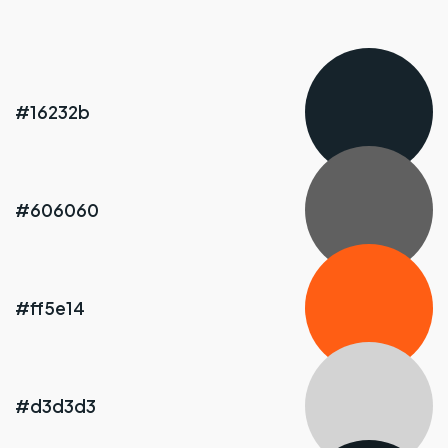
#16232b
#606060
#ff5e14
#d3d3d3